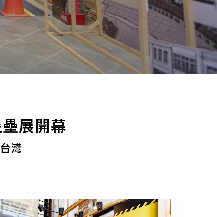
堡壘展開幕
住台灣