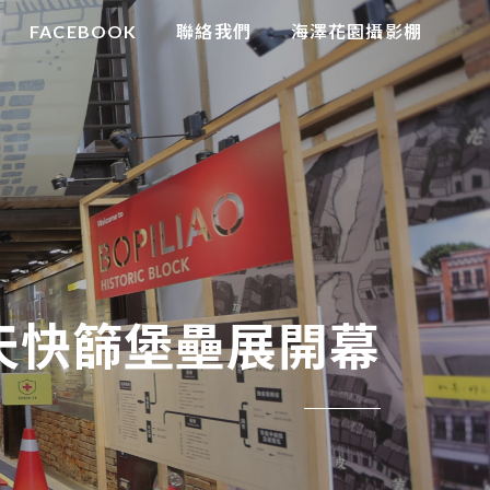
FACEBOOK
聯絡我們
海澤花園攝影棚
天快篩堡壘展開幕