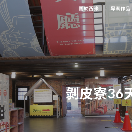
關於西米
專案作品
剝皮寮36