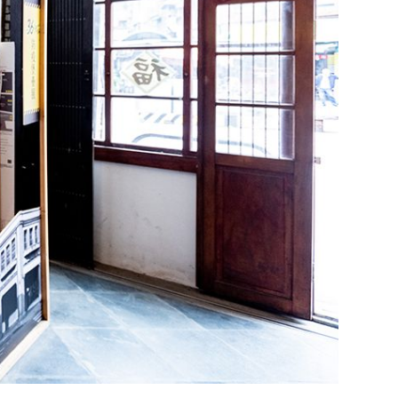
ONTACT US
mieadobe@gmail.com
ADDRESS
臺北市信義區信義路五段150巷401弄42號
1樓