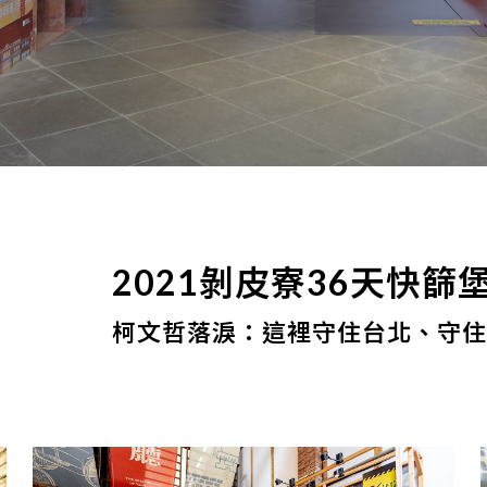
2021剝皮寮36天快篩
柯文哲落淚：這裡守住台北、守