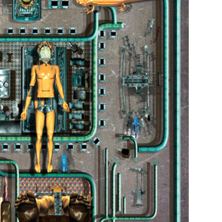
ONTACT US
mieadobe@gmail.com
ADDRESS
臺北市信義區信義路五段150巷401弄42號
1樓