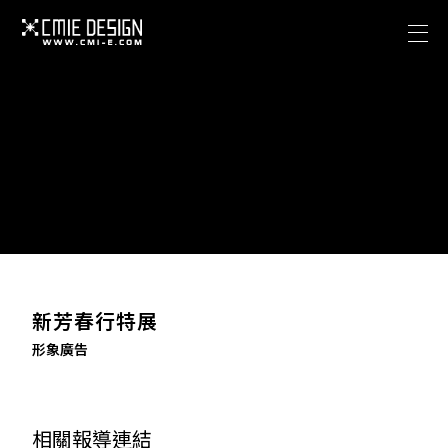
關於西米
專案作品
Facebook
關於西米
聯絡我們
專案作品
海澤花園攝影棚
Facebook
CONTACT US
聯絡我們
cmieadobe@gmail.com
新芳春行特展
海澤花園攝影棚
形象廣告
ADDRESS
臺北市信義區信義路五段150巷401弄42號1樓
相關報導連結