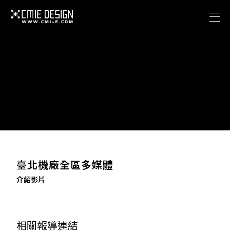
關於西米
專案作品
Facebook
關於西米
聯絡我們
專案作品
海澤花園攝影棚
Facebook
CONTACT US
聯絡我們
cmieadobe@gmail.com
臺北機廠全區多媒體
海澤花園攝影棚
介紹影片
ADDRESS
臺北市信義區信義路五段150巷401弄42號1樓
相關報導連結