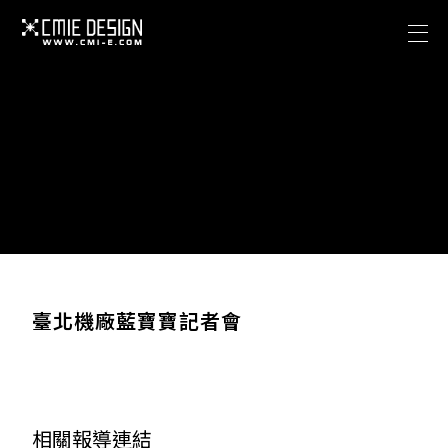
關於西米
專案作品
Facebook
關於西米
聯絡我們
專案作品
海澤花園攝影棚
Facebook
CONTACT US
聯絡我們
cmieadobe@gmail.com
臺北機廠藍寶寶記者會
海澤花園攝影棚
ADDRESS
臺北市信義區信義路五段150巷401弄42號1樓
相關報導連結