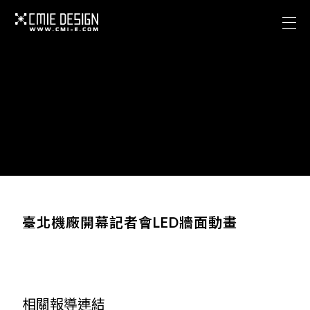
關於西米
專案作品
Facebook
關於西米
聯絡我們
專案作品
海澤花園攝影棚
Facebook
CONTACT US
聯絡我們
cmieadobe@gmail.com
臺北機廠開幕記者會LED牆面動畫
海澤花園攝影棚
ADDRESS
臺北市信義區信義路五段150巷401弄42號1樓
相關報導連結