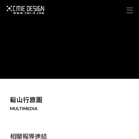
關於西米
專案作品
Facebook
關於西米
聯絡我們
專案作品
海澤花園攝影棚
Facebook
CONTACT US
聯絡我們
cmieadobe@gmail.com
谿山行旅圖
海澤花園攝影棚
MULTIMEDIA
ADDRESS
臺北市信義區信義路五段150巷401弄42號1樓
相關報導連結